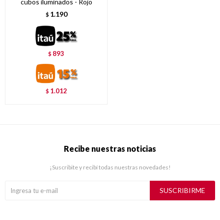
cubos iluminados - Rojo
1.190
$
893
$
1.012
$
Recibe nuestras noticias
¡Suscribite y recibí todas nuestras novedades!
SUSCRIBIRME